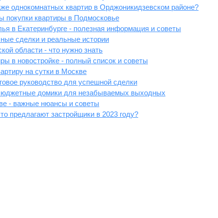
аже однокомнатных квартир в Орджоникидзевском районе?
ты покупки квартиры в Подмосковье
ья в Екатеринбурге - полезная информация и советы
шные сделки и реальные истории
кой области - что нужно знать
ры в новостройке - полный список и советы
вартиру на сутки в Москве
говое руководство для успешной сделки
 бюджетные домики для незабываемых выходных
ве - важные нюансы и советы
то предлагают застройщики в 2023 году?