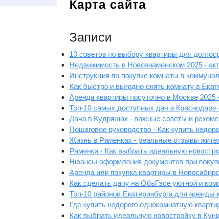
Карта сайта
Записи
10 советов по выбору квартиры для долгос
Недвижимость в Новознаменском 2025 - ак
Инструкция по покупке комнаты в коммунал
Как быстро и выгодно снять комнату в Ека
Аренда квартиры посуточно в Москве 2025 
Топ-10 самых доступных дач в Краснодаре 
Дача в Кудряшах - важные советы и рекоме
Пошаговое руководство - Как купить недор
Жизнь в Раменках - реальные отзывы жите
Раменки - Как выбрать идеальную новостро
Нюансы оформления документов при покупк
Аренда или покупка квартиры в Новосибирс
Как сделать дачу на ОбьГэсе уютной и ком
Топ-10 районов Екатеринбурга для аренды
Где купить недорого однокомнатную кварти
Как выбрать идеальную новостройку в Кунц