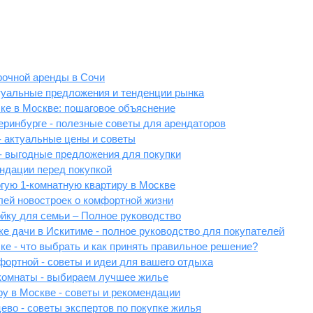
рочной аренды в Сочи
туальные предложения и тенденции рынка
ке в Москве: пошаговое объяснение
теринбурге - полезные советы для арендаторов
- актуальные цены и советы
- выгодные предложения для покупки
ндации перед покупкой
огую 1-комнатную квартиру в Москве
лей новостроек о комфортной жизни
йку для семьи – Полное руководство
е дачи в Искитиме - полное руководство для покупателей
ке - что выбрать и как принять правильное решение?
фортной - советы и идеи для вашего отдыха
 комнаты - выбираем лучшее жилье
ру в Москве - советы и рекомендации
ево - советы экспертов по покупке жилья